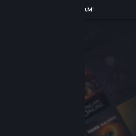
Đăng nhập
Cửa hàng
Cộng đồng
Thông tin
Hỗ trợ
Thay đổi ngôn ngữ
Cài ứng dụng Steam di động
Xem web cho desktop