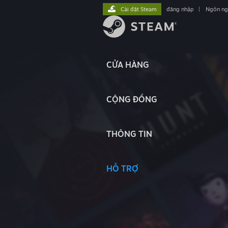
Cài đặt Steam
đăng nhập
|
Ngôn n
CỬA HÀNG
CỘNG ĐỒNG
THÔNG TIN
HỖ TRỢ