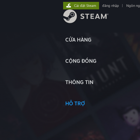
Cài đặt Steam
đăng nhập
|
Ngôn n
CỬA HÀNG
CỘNG ĐỒNG
THÔNG TIN
HỖ TRỢ