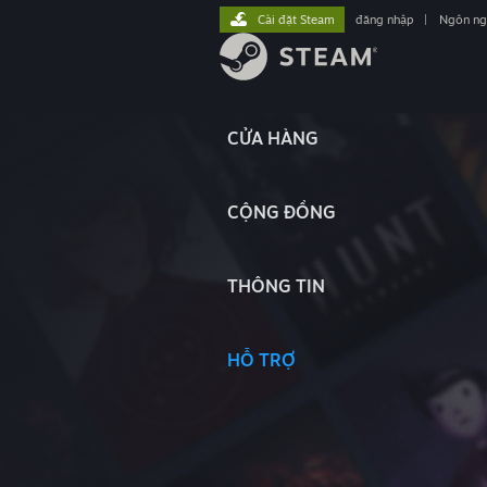
Cài đặt Steam
đăng nhập
|
Ngôn n
CỬA HÀNG
CỘNG ĐỒNG
THÔNG TIN
HỖ TRỢ