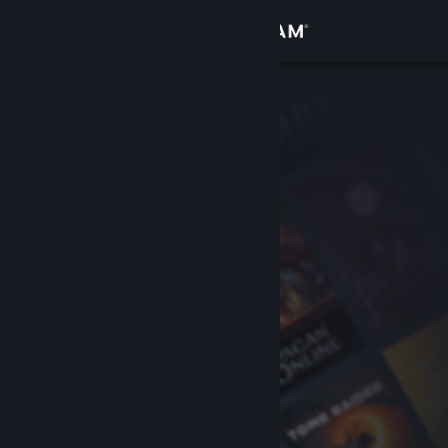
Đăng nhập
Cửa hàng
Cộng đồng
Thông tin
Hỗ trợ
Thay đổi ngôn ngữ
Cài ứng dụng Steam di động
Xem web cho desktop