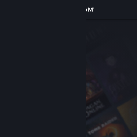
Đăng nhập
Cửa hàng
Cộng đồng
Thông tin
Hỗ trợ
Thay đổi ngôn ngữ
Cài ứng dụng Steam di động
Xem web cho desktop