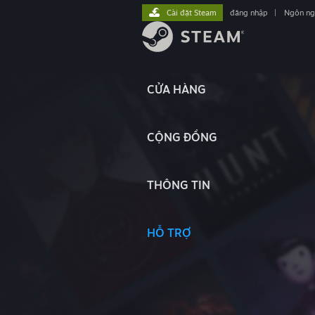
Cài đặt Steam
đăng nhập
|
Ngôn n
CỬA HÀNG
CỘNG ĐỒNG
THÔNG TIN
HỖ TRỢ