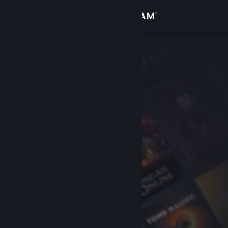
Đăng nhập
Cửa hàng
Cộng đồng
Thông tin
Hỗ trợ
Thay đổi ngôn ngữ
Cài ứng dụng Steam di động
Xem web cho desktop