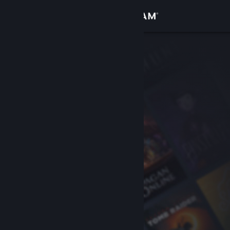
Đăng nhập
Cửa hàng
Cộng đồng
Thông tin
Hỗ trợ
Thay đổi ngôn ngữ
Cài ứng dụng Steam di động
Xem web cho desktop