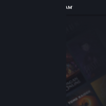
Đăng nhập
Cửa hàng
Cộng đồng
Thông tin
Hỗ trợ
Thay đổi ngôn ngữ
Cài ứng dụng Steam di động
Xem web cho desktop