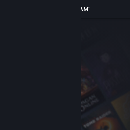
Đăng nhập
Cửa hàng
Cộng đồng
Thông tin
Hỗ trợ
Thay đổi ngôn ngữ
Cài ứng dụng Steam di động
Xem web cho desktop