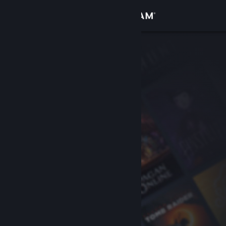
Đăng nhập
Cửa hàng
Cộng đồng
Thông tin
Hỗ trợ
Thay đổi ngôn ngữ
Cài ứng dụng Steam di động
Xem web cho desktop