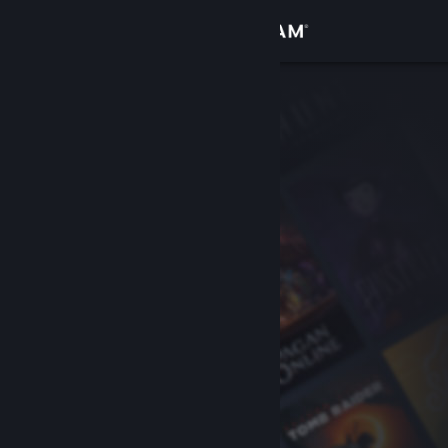
Đăng nhập
Cửa hàng
Cộng đồng
Thông tin
Hỗ trợ
Thay đổi ngôn ngữ
Cài ứng dụng Steam di động
Xem web cho desktop