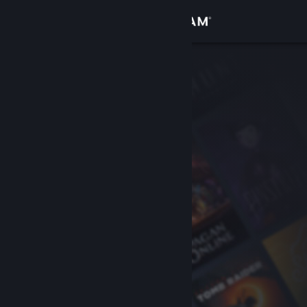
Đăng nhập
Cửa hàng
Cộng đồng
Thông tin
Hỗ trợ
Thay đổi ngôn ngữ
Cài ứng dụng Steam di động
Xem web cho desktop