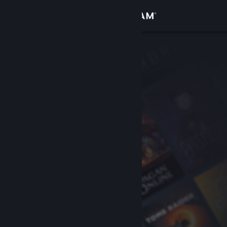
Đăng nhập
Cửa hàng
Cộng đồng
Thông tin
Hỗ trợ
Thay đổi ngôn ngữ
Cài ứng dụng Steam di động
Xem web cho desktop