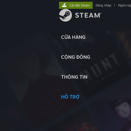
Cài đặt Steam
đăng nhập
|
Ngôn n
CỬA HÀNG
CỘNG ĐỒNG
THÔNG TIN
HỖ TRỢ