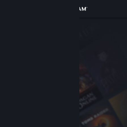
Đăng nhập
Cửa hàng
Cộng đồng
Thông tin
Hỗ trợ
Thay đổi ngôn ngữ
Cài ứng dụng Steam di động
Xem web cho desktop