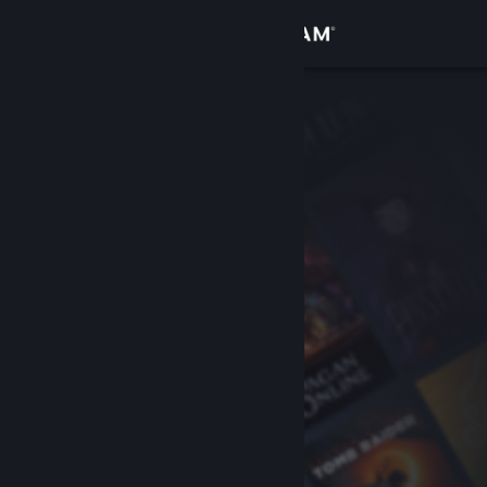
Đăng nhập
Cửa hàng
Cộng đồng
Thông tin
Hỗ trợ
Thay đổi ngôn ngữ
Cài ứng dụng Steam di động
Xem web cho desktop