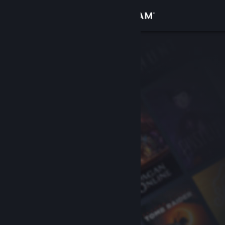
Đăng nhập
Cửa hàng
Cộng đồng
Thông tin
Hỗ trợ
Thay đổi ngôn ngữ
Cài ứng dụng Steam di động
Xem web cho desktop