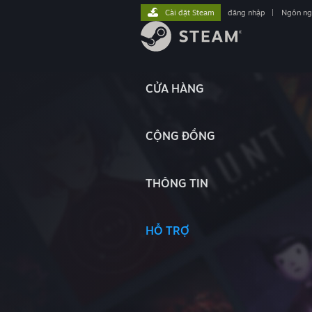
Cài đặt Steam
đăng nhập
|
Ngôn n
CỬA HÀNG
CỘNG ĐỒNG
THÔNG TIN
HỖ TRỢ