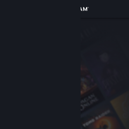
Đăng nhập
Cửa hàng
Cộng đồng
Thông tin
Hỗ trợ
Thay đổi ngôn ngữ
Cài ứng dụng Steam di động
Xem web cho desktop