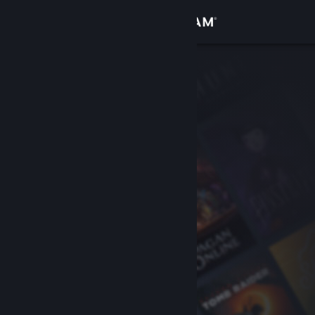
Đăng nhập
Cửa hàng
Cộng đồng
Thông tin
Hỗ trợ
Thay đổi ngôn ngữ
Cài ứng dụng Steam di động
Xem web cho desktop