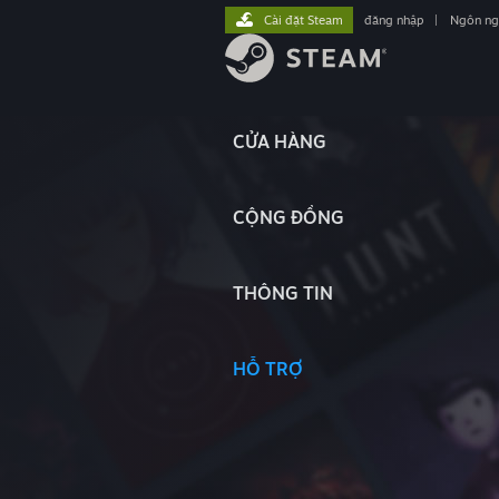
Cài đặt Steam
đăng nhập
|
Ngôn n
CỬA HÀNG
CỘNG ĐỒNG
THÔNG TIN
HỖ TRỢ