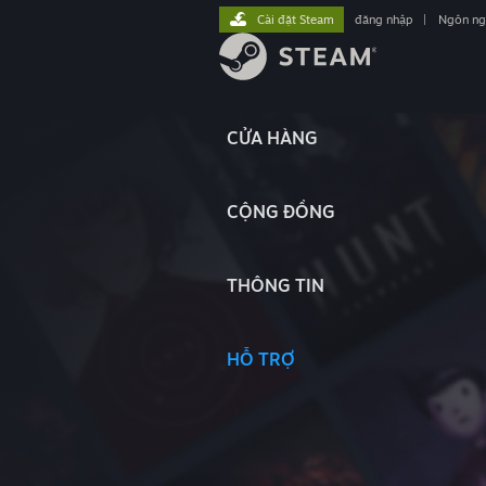
Cài đặt Steam
đăng nhập
|
Ngôn n
CỬA HÀNG
CỘNG ĐỒNG
THÔNG TIN
HỖ TRỢ