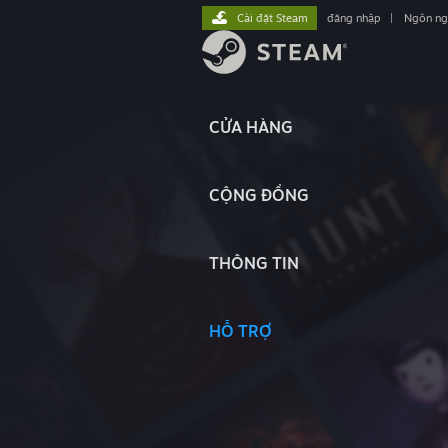
Cài đặt Steam
đăng nhập
|
Ngôn n
CỬA HÀNG
CỘNG ĐỒNG
THÔNG TIN
HỖ TRỢ