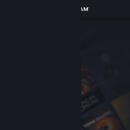
Đăng nhập
Cửa hàng
Cộng đồng
Thông tin
Hỗ trợ
Thay đổi ngôn ngữ
Cài ứng dụng Steam di động
Xem web cho desktop