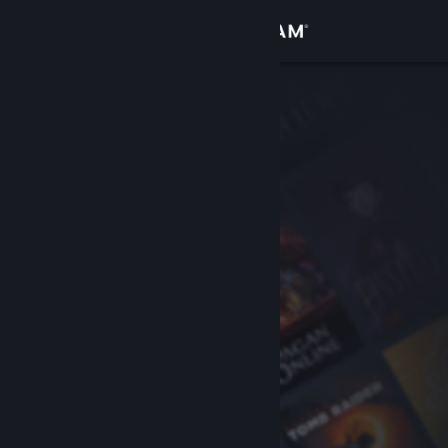
Đăng nhập
Cửa hàng
Cộng đồng
Thông tin
Hỗ trợ
Thay đổi ngôn ngữ
Cài ứng dụng Steam di động
Xem web cho desktop