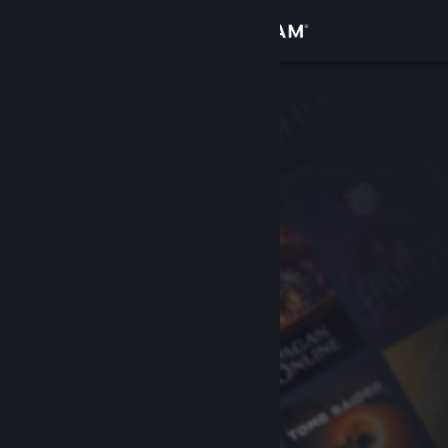
Đăng nhập
Cửa hàng
Cộng đồng
Thông tin
Hỗ trợ
Thay đổi ngôn ngữ
Cài ứng dụng Steam di động
Xem web cho desktop