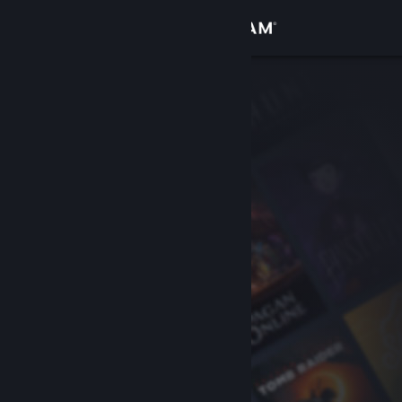
Đăng nhập
Cửa hàng
Cộng đồng
Thông tin
Hỗ trợ
Thay đổi ngôn ngữ
Cài ứng dụng Steam di động
Xem web cho desktop