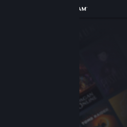
Đăng nhập
Cửa hàng
Cộng đồng
Thông tin
Hỗ trợ
Thay đổi ngôn ngữ
Cài ứng dụng Steam di động
Xem web cho desktop