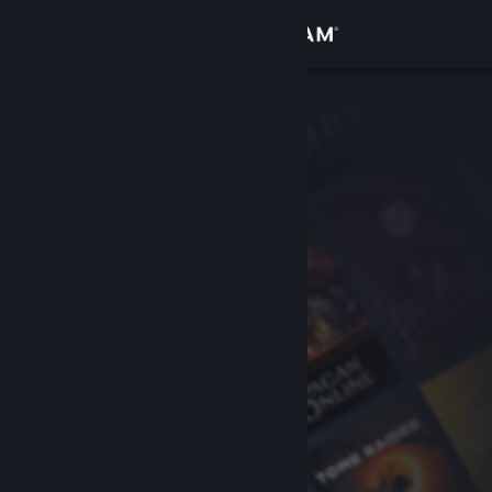
Đăng nhập
Cửa hàng
Cộng đồng
Thông tin
Hỗ trợ
Thay đổi ngôn ngữ
Cài ứng dụng Steam di động
Xem web cho desktop