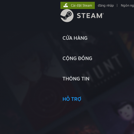
Cài đặt Steam
đăng nhập
|
Ngôn n
CỬA HÀNG
CỘNG ĐỒNG
THÔNG TIN
HỖ TRỢ