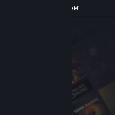
Đăng nhập
Cửa hàng
Cộng đồng
Thông tin
Hỗ trợ
Thay đổi ngôn ngữ
Cài ứng dụng Steam di động
Xem web cho desktop