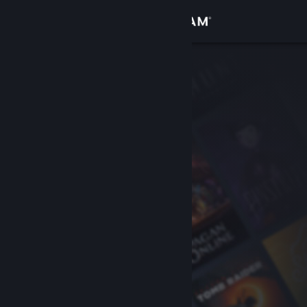
Đăng nhập
Cửa hàng
Cộng đồng
Thông tin
Hỗ trợ
Thay đổi ngôn ngữ
Cài ứng dụng Steam di động
Xem web cho desktop