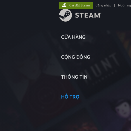
Cài đặt Steam
đăng nhập
|
Ngôn n
CỬA HÀNG
CỘNG ĐỒNG
THÔNG TIN
HỖ TRỢ