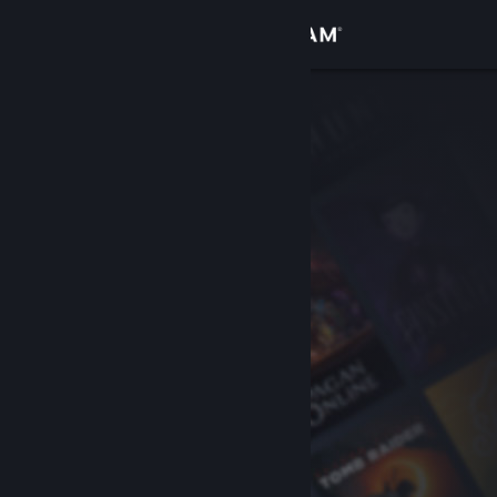
Đăng nhập
Cửa hàng
Cộng đồng
Thông tin
Hỗ trợ
Thay đổi ngôn ngữ
Cài ứng dụng Steam di động
Xem web cho desktop