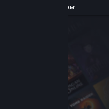
Đăng nhập
Cửa hàng
Cộng đồng
Thông tin
Hỗ trợ
Thay đổi ngôn ngữ
Cài ứng dụng Steam di động
Xem web cho desktop