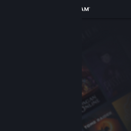
Đăng nhập
Cửa hàng
Cộng đồng
Thông tin
Hỗ trợ
Thay đổi ngôn ngữ
Cài ứng dụng Steam di động
Xem web cho desktop