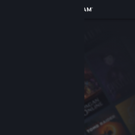
Đăng nhập
Cửa hàng
Cộng đồng
Thông tin
Hỗ trợ
Thay đổi ngôn ngữ
Cài ứng dụng Steam di động
Xem web cho desktop