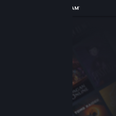
Đăng nhập
Cửa hàng
Cộng đồng
Thông tin
Hỗ trợ
Thay đổi ngôn ngữ
Cài ứng dụng Steam di động
Xem web cho desktop