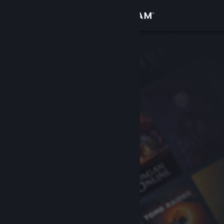
Đăng nhập
Cửa hàng
Cộng đồng
Thông tin
Hỗ trợ
Thay đổi ngôn ngữ
Cài ứng dụng Steam di động
Xem web cho desktop