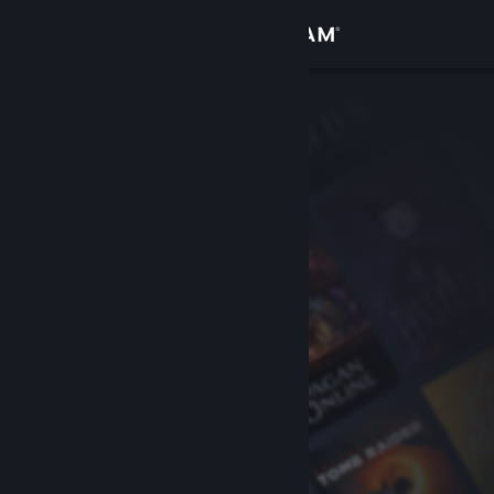
Đăng nhập
Cửa hàng
Cộng đồng
Thông tin
Hỗ trợ
Thay đổi ngôn ngữ
Cài ứng dụng Steam di động
Xem web cho desktop