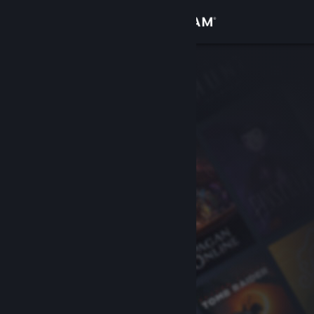
Đăng nhập
Cửa hàng
Cộng đồng
Thông tin
Hỗ trợ
Thay đổi ngôn ngữ
Cài ứng dụng Steam di động
Xem web cho desktop