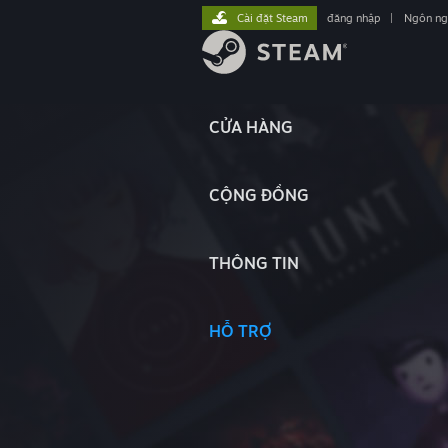
Cài đặt Steam
đăng nhập
|
Ngôn n
CỬA HÀNG
CỘNG ĐỒNG
THÔNG TIN
HỖ TRỢ