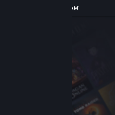
Đăng nhập
Cửa hàng
Cộng đồng
Thông tin
Hỗ trợ
Thay đổi ngôn ngữ
Cài ứng dụng Steam di động
Xem web cho desktop