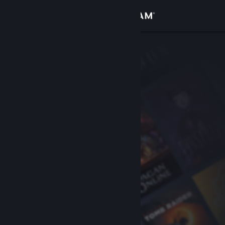
Đăng nhập
Cửa hàng
Cộng đồng
Thông tin
Hỗ trợ
Thay đổi ngôn ngữ
Cài ứng dụng Steam di động
Xem web cho desktop