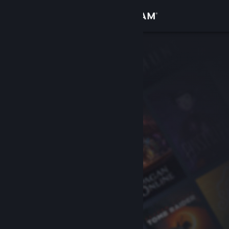
Đăng nhập
Cửa hàng
Cộng đồng
Thông tin
Hỗ trợ
Thay đổi ngôn ngữ
Cài ứng dụng Steam di động
Xem web cho desktop