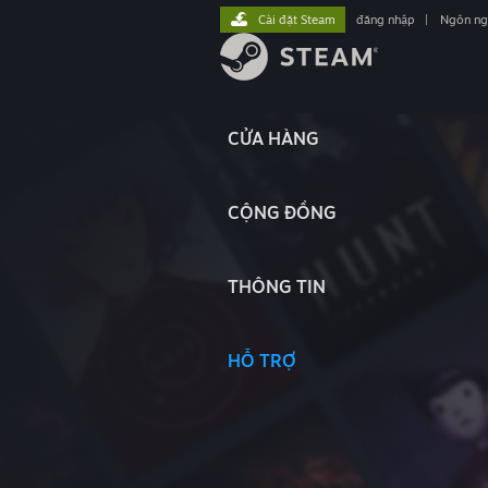
Cài đặt Steam
đăng nhập
|
Ngôn n
CỬA HÀNG
CỘNG ĐỒNG
THÔNG TIN
HỖ TRỢ