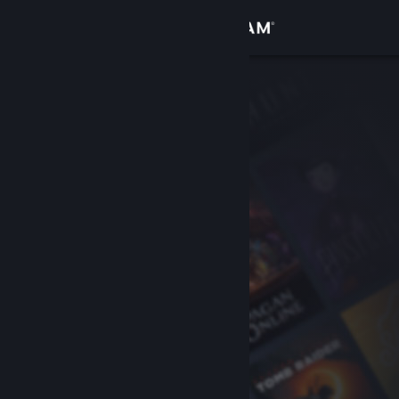
Đăng nhập
Cửa hàng
Cộng đồng
Thông tin
Hỗ trợ
Thay đổi ngôn ngữ
Cài ứng dụng Steam di động
Xem web cho desktop