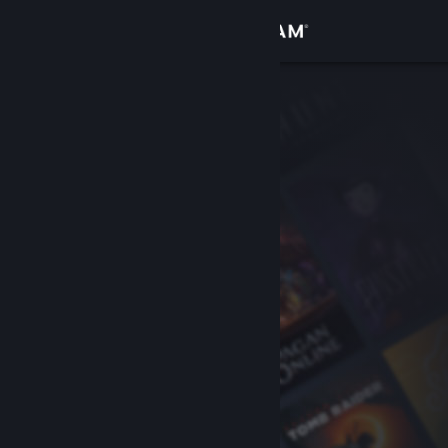
Đăng nhập
Cửa hàng
Cộng đồng
Thông tin
Hỗ trợ
Thay đổi ngôn ngữ
Cài ứng dụng Steam di động
Xem web cho desktop